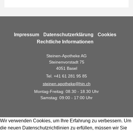
Kontakt & Anfahrt
Erektionsstörungen
Haarausfall
Gewinnspiele
Hals-Nasen-Ohren-Beschwerden
Impressum
Datenschutzerklärung
Cookies
Familienkalender
Rechtliche Informationen
Hämorrhoiden
Steinen-Apotheke AG
Hautprobleme
Steinenvorstadt 75
4051 Basel
Heuschnupfen
Tel. +41 61 281 95 85
Kurzatmigkeit bei Belastung
steinen.apotheke@hin.ch
Montag-Freitag: 08.30 - 18.30 Uhr
Magen-Darm-Beschwerden
Samstag: 09:00 - 17:00 Uhr
Pille danach
Wir verwenden Cookies, um Ihre Erfahrung zu verbessern. Um
Schlafstörungen
die neuen Datenschutzrichtlinien zu erfüllen, müssen wir Sie