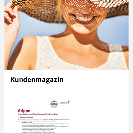
Kontakt & Anfahrt
Erektionsstörungen
Haarausfall
Gewinnspiele
Hals-Nasen-Ohren-Beschwerden
Familienkalender
Hämorrhoiden
Hautprobleme
Heuschnupfen
Kundenmagazin
Kurzatmigkeit bei Belastung
Magen-Darm-Beschwerden
Pille danach
Schlafstörungen